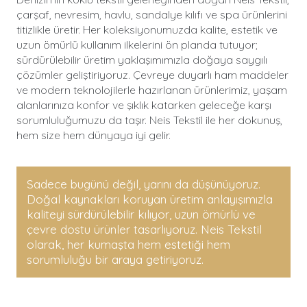
çarşaf, nevresim, havlu, sandalye kılıfı ve spa ürünlerini
titizlikle üretir. Her koleksiyonumuzda kalite, estetik ve
uzun ömürlü kullanım ilkelerini ön planda tutuyor;
sürdürülebilir üretim yaklaşımımızla doğaya saygılı
çözümler geliştiriyoruz. Çevreye duyarlı ham maddeler
ve modern teknolojilerle hazırlanan ürünlerimiz, yaşam
alanlarınıza konfor ve şıklık katarken geleceğe karşı
sorumluluğumuzu da taşır. Neis Tekstil ile her dokunuş,
hem size hem dünyaya iyi gelir.
Sadece bugünü değil, yarını da düşünüyoruz.
Doğal kaynakları koruyan üretim anlayışımızla
kaliteyi sürdürülebilir kılıyor, uzun ömürlü ve
çevre dostu ürünler tasarlıyoruz. Neis Tekstil
olarak, her kumaşta hem estetiği hem
sorumluluğu bir araya getiriyoruz.