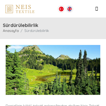
Sürdürülebilirlik
Anasayfa
Sürdürülebilirlik
Denizli’nin köklü tekstil geleneğinden doğan Neis Tekstil,